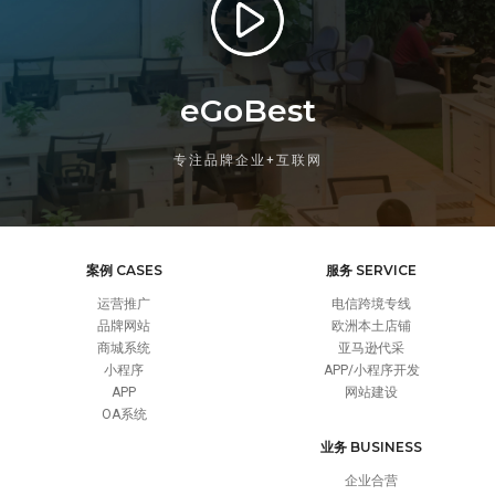
eGoBest
专注品牌企业+互联网
案例 CASES
服务 SERVICE
运营推广
电信跨境专线
品牌网站
欧洲本土店铺
商城系统
亚马逊代采
小程序
APP/小程序开发
APP
网站建设
OA系统
业务 BUSINESS
企业合营