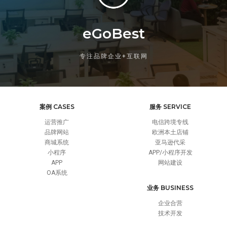
eGoBest
专注品牌企业+互联网
案例 CASES
服务 SERVICE
运营推广
电信跨境专线
品牌网站
欧洲本土店铺
商城系统
亚马逊代采
小程序
APP/小程序开发
APP
网站建设
OA系统
业务 BUSINESS
企业合营
技术开发