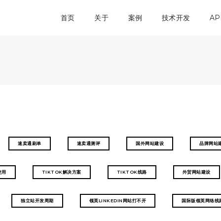
首页
关于
案例
技术开发
AP
速卖通刷单
速卖通测评
国外网站建设
品牌网站
使用
TIKTOK解决方案
TIKTOK线路
外贸网站建设
独立站开发周期
领英LINKEDIN网站打不开
国际版领英网络线