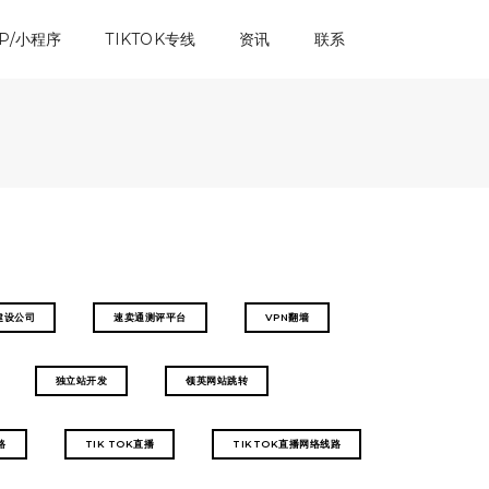
P/小程序
TIKTOK专线
资讯
联系
建设公司
速卖通测评平台
VPN翻墙
独立站开发
领英网站跳转
路
TIK TOK直播
TIKTOK直播​网络线路